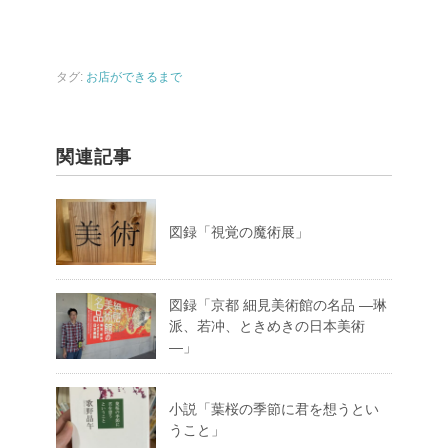
タグ:
お店ができるまで
関連記事
図録「視覚の魔術展」
図録「京都 細見美術館の名品 ―琳
派、若冲、ときめきの日本美術
―」
小説「葉桜の季節に君を想うとい
うこと」